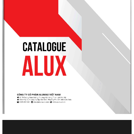
Cửa Nhôm kính
Phụ kiện
Dự án
Tin tức
Tin tức công ty
Tin tức ngành
Tin tức sản phẩm
Kiến thức
Kiến trúc
Nội thất
Xây dựng
Phong thủy
Liên hệ
Tìm
kiếm: