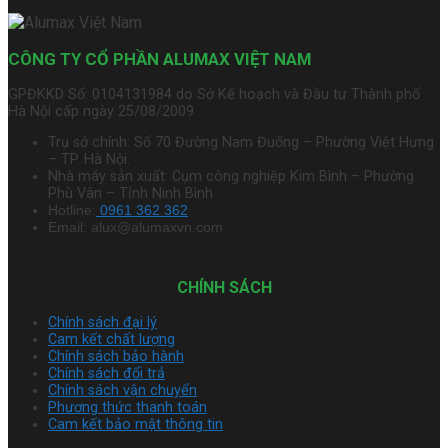
CÔNG TY CỔ PHẦN ALUMAX VIỆT NAM
GPĐKKD Số: 0104131984 do Sở Kế hoạch và Đầu tư Thành phố
Hà Nội cấp ngày 25/08/2009
Trụ sở chính: Số 70 Đường Nam Đuống – Phường Việt Hưng
– TP. Hà Nội.
Nhà máy sản xuất: Cụm công nghiệp Kim Bình – Phường
Phù Vân – Tỉnh Ninh Bình
Hotline:
0961 362 362
Email: alux@alumaxvn.com
CHÍNH SÁCH
Chính sách đại lý
Cam kết chất lượng
Chính sách bảo hành
Chính sách đổi trả
Chính sách vận chuyển
Phương thức thanh toán
Cam kết bảo mật thông tin