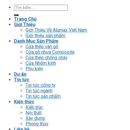
Tìm
kiếm:
Trang Chủ
Giới Thiệu
Giới Thiệu Về Alumax Việt Nam
Giới thiệu sản phẩm
Danh Mục Sản Phẩm
Cửa thép vân gỗ
Cửa gỗ nhựa Composite
Cửa thép chống cháy
Cửa Nhôm kính
Phụ kiện
Dự án
Tin tức
Tin tức công ty
Tin tức ngành
Tin tức sản phẩm
Kiến thức
Kiến trúc
Nội thất
Xây dựng
Phong thủy
Liên hệ