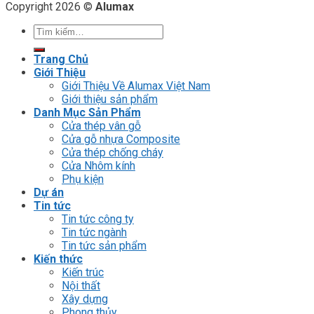
Copyright 2026 ©
Alumax
Tìm
kiếm:
Trang Chủ
Giới Thiệu
Giới Thiệu Về Alumax Việt Nam
Giới thiệu sản phẩm
Danh Mục Sản Phẩm
Cửa thép vân gỗ
Cửa gỗ nhựa Composite
Cửa thép chống cháy
Cửa Nhôm kính
Phụ kiện
Dự án
Tin tức
Tin tức công ty
Tin tức ngành
Tin tức sản phẩm
Kiến thức
Kiến trúc
Nội thất
Xây dựng
Phong thủy