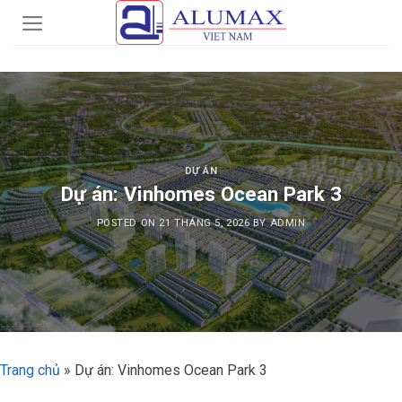
Skip
to
content
DỰ ÁN
Dự án: Vinhomes Ocean Park 3
POSTED ON
21 THÁNG 5, 2026
BY
ADMIN
Trang chủ
»
Dự án: Vinhomes Ocean Park 3