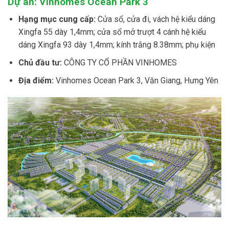
Dự án: Vinhomes Ocean Park 3
Hạng mục cung cấp:
Cửa sổ, cửa đi, vách hệ kiểu dáng
Xingfa 55 dày 1,4mm; cửa sổ mở trượt 4 cánh hệ kiểu
dáng Xingfa 93 dày 1,4mm; kính trắng 8.38mm; phụ kiện
Chủ đầu tư:
CÔNG TY CỔ PHẦN VINHOMES
Địa điểm:
Vinhomes Ocean Park 3, Văn Giang, Hưng Yên