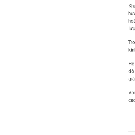
Khu
hướ
hoà
lượ
Tro
kín
Hệ 
đô 
giá
Với
cao