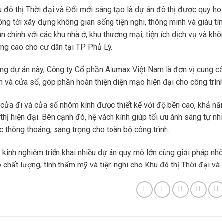
 đô thị Thời đại và Đổi mới sáng tạo là dự án đô thị được quy h
ng tới xây dựng không gian sống tiện nghi, thông minh và giàu tí
n chỉnh với các khu nhà ở, khu thương mại, tiện ích dịch vụ và k
ng cao cho cư dân tại TP Phủ Lý.
ng dự án này, Công ty Cổ phần Alumax Việt Nam là đơn vị cung cấ
h và cửa sổ, góp phần hoàn thiện diện mạo hiện đại cho công trình
cửa đi và cửa sổ nhôm kính được thiết kế với độ bền cao, khả năn
thị hiện đại. Bên cạnh đó, hệ vách kính giúp tối ưu ánh sáng tự 
c thông thoáng, sang trọng cho toàn bộ công trình.
 kinh nghiệm triển khai nhiều dự án quy mô lớn cùng giải pháp 
 chất lượng, tính thẩm mỹ và tiện nghi cho Khu đô thị Thời đại v