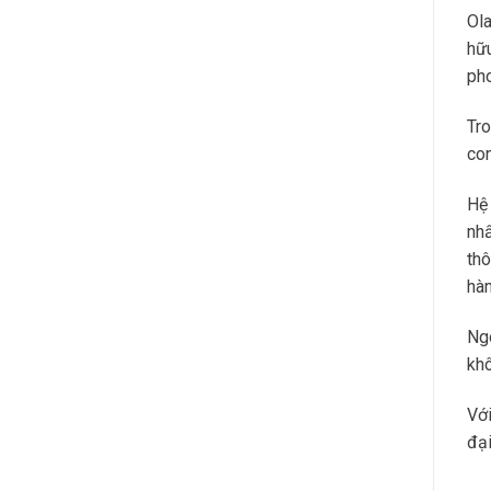
Ola
hữu
pho
Tro
con
Hệ 
nhấ
thô
hàn
Ngo
khô
Với
đại