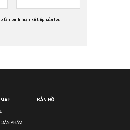
o lần bình luận kế tiếp của tôi.
BẢN ĐỒ
 MAP
Ủ
 SẢN PHẨM