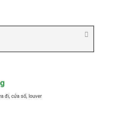
ng
 đi, cửa sổ, louver