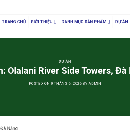
TRANG CHỦ
GIỚI THIỆU
DANH MỤC SẢN PHẨM
DỰ ÁN
DỰ ÁN
n: Olalani River Side Towers, Đà
POSTED ON
9 THÁNG 6, 2026
BY
ADMIN
, Đà Nẵng