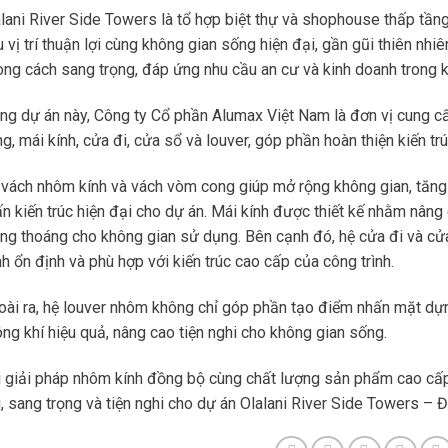
lani River Side Towers là tổ hợp biệt thự và shophouse thấp tần
 vị trí thuận lợi cùng không gian sống hiện đại, gần gũi thiên nhi
ng cách sang trọng, đáp ứng nhu cầu an cư và kinh doanh trong k
ng dự án này, Công ty Cổ phần Alumax Việt Nam là đơn vị cung 
g, mái kính, cửa đi, cửa sổ và louver, góp phần hoàn thiện kiến trú
vách nhôm kính và vách vòm cong giúp mở rộng không gian, tăng
n kiến trúc hiện đại cho dự án. Mái kính được thiết kế nhằm nâng
ng thoáng cho không gian sử dụng. Bên cạnh đó, hệ cửa đi và cử
h ổn định và phù hợp với kiến trúc cao cấp của công trình.
ài ra, hệ louver nhôm không chỉ góp phần tạo điểm nhấn mặt dựn
ng khí hiệu quả, nâng cao tiện nghi cho không gian sống.
 giải pháp nhôm kính đồng bộ cùng chất lượng sản phẩm cao cấp
, sang trọng và tiện nghi cho dự án Olalani River Side Towers – 